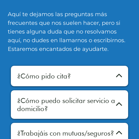
Aquí te dejamos las preguntas más
frecuentes que nos suelen hacer, pero si
tienes alguna duda que no resolvamos
aquí, no dudes en llamarnos o escribirnos.
Estaremos encantados de ayudarte.
¿Cómo pido cita?
Puedes llamarnos por teléfono al 911
291 170 o bien escribirnos por
¿Cómo puedo solicitar servicio a
WhatsApp al +34 664 605 005 para
domicilio?
solicitar tu cita.
Contacta con nosotros por teléfono o
WhatsApp, cuéntanos qué es lo que
¿Trabajáis con mutuas/seguros?
necesitas y te asesoraremos e